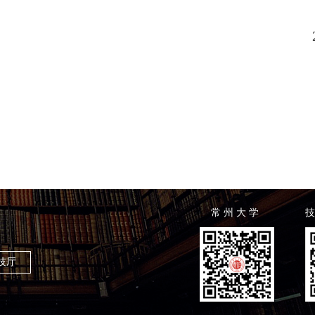
常 州 大 学
技
技厅