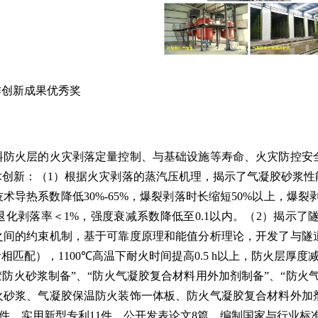
作创新成果优秀奖
料防火层的火灾剥落定量控制、与基础设施等寿命、火灾防控安
术创新：（
1
）根据火灾剥落的蒸汽压机理，揭示了气凝胶砂浆性
技术导热系数降低
30%-65%
，爆裂剥落时长缩短
50%
以上，爆裂
退化剥落率＜
1%
，强度衰减系数降低至
0.1
以内。（
2
）揭示了
之间的约束机制，基于可靠度原理和能值分析理论，开发了与隧
命相匹配），
1100℃
高温下耐火时间提高
0.5 h
以上，防火层厚度减
胶防火砂浆制备”、“防火气凝胶复合材料用外加剂制备”、“防
火砂浆、气凝胶保温防火装饰一体板、防火气凝胶复合材料外加
件，实用新型专利
11
件，公开发表论文
8
篇，编制国家与行业标