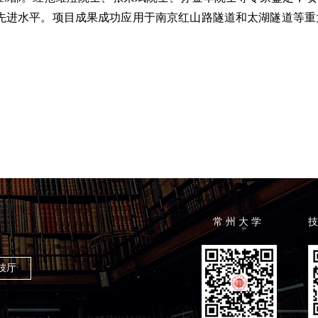
先进水平。项目成果成功应用于南京红山路隧道和太湖隧道等重
常 州 大 学
技
技厅