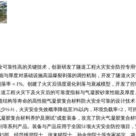
全可靠性高的关键技术，创新研发了隧道工程火灾安全防控专用
能与厚度对基础设施高温爆裂剥落的调控机制，开发了隧道火灾
剥落率＜
1%
。创建了火灾后强度退化剥落与衰减模型，开发了控
隧道工程火灾下及火灾后的可靠度指标与气凝胶砂浆性能及厚度
道结构等寿命的高性能气凝胶复合材料防火安全可靠的设计技术
少⅓
-½
，火灾安全失效概率降低至
3%
以内，环境负载率
<2
，可
火气凝胶复合材料养护及测试”成套装备，攻克了防火气凝胶复合
剂等系列产品。装备与产品应用于全国
51
项火灾安全防控项目，
准
5
部。经范维澄院士、张来斌院士、孙金华院士等专家鉴定，项